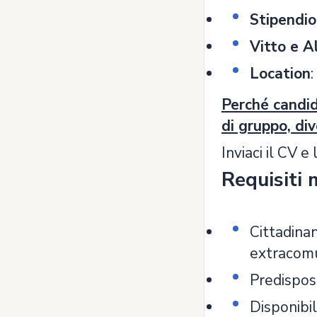
Stipendio
Vitto e A
Location
:
Perché candid
di gruppo, di
Inviaci il CV e
Requisiti 
Cittadina
extracomu
Predisposi
Disponibil