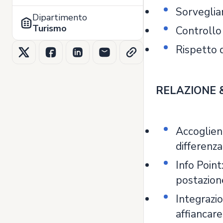
Sorveglian
Dipartimento
Turismo
Controllo 
Rispetto d
RELAZIONE & 
Accoglienz
differenza
Info Point
postazion
Integrazio
affiancare