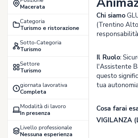
Animaz
Posizione
Macerata
Chi siamo
GLU 
Categoria
(Trentino Alto
Turismo e ristorazione
responsabilità
Sotto-Categoria
Turismo
Il Ruolo
: Sicu
Settore
l'Assistente B
Turismo
questo signifi
tua autonomia 
giornata lavorativa
Completa
Modalità di lavoro
Cosa farai e
In presenza
VIGILANZA (La
Livello professionale
Nessuna esperienza